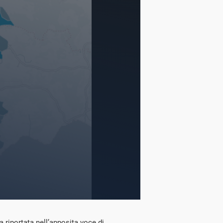
 riportata nell’apposita voce di