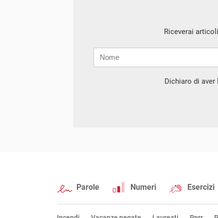
Riceverai articol
Nome
Cognome
E-
mail
Dichiaro di aver l
Parole
Numeri
Esercizi
Incendi
Vacanze negate
Laureati
Pnrr
P