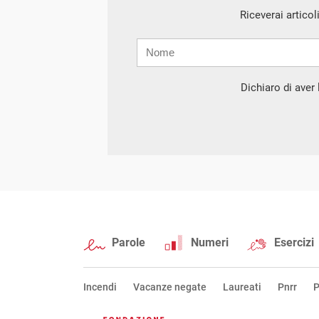
Riceverai articol
Nome
Cognome
E-
mail
Dichiaro di aver l
Parole
Numeri
Esercizi
Incendi
Vacanze negate
Laureati
Pnrr
P