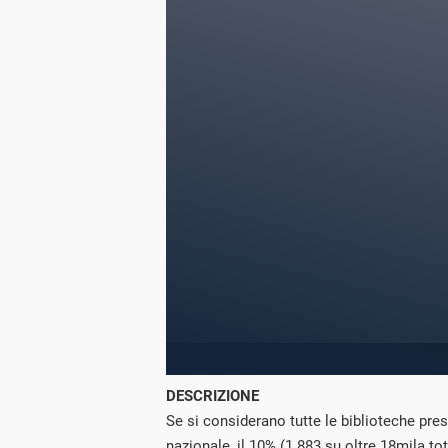
DESCRIZIONE
Se si considerano tutte le biblioteche pres
nazionale, il 10% (1.883 su oltre 18mila to