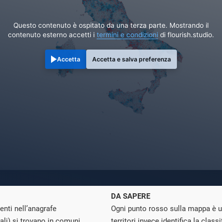
Questo contenuto è ospitato da una terza parte. Mostrando il
contenuto esterno accetti i
termini e condizioni
di flourish.studio.
Accetta
Accetta e salva preferenza
DA SAPERE
enti nell’anagrafe
Ogni punto rosso sulla mappa è una
tali) si trovano in comuni
territori invece identifica la class