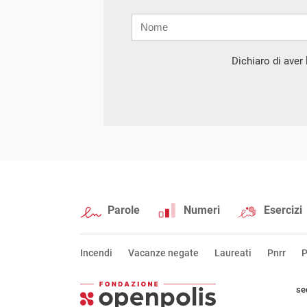
Nome
Cognome
E-
mail
Dichiaro di aver l
Parole
Numeri
Esercizi
Incendi
Vacanze negate
Laureati
Pnrr
P
se