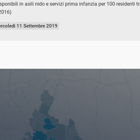
ponibili in asili nido e servizi prima infanzia per 100 residenti t
(2016)
rcoledì 11 Settembre 2019