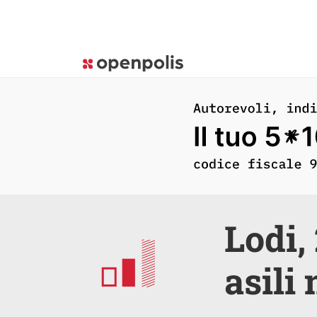
Lodi,
asili