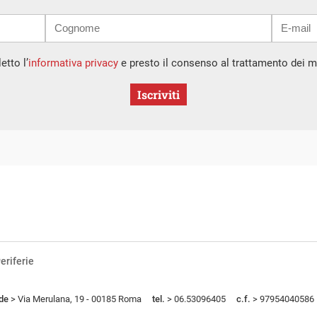
etto l’
informativa privacy
e presto il consenso al trattamento dei mi
Iscriviti
eriferie
de
> Via Merulana, 19 - 00185 Roma
tel.
> 06.53096405
c.f.
> 97954040586