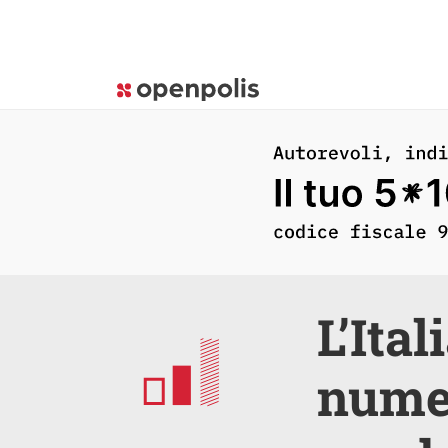
L’Ita
numer