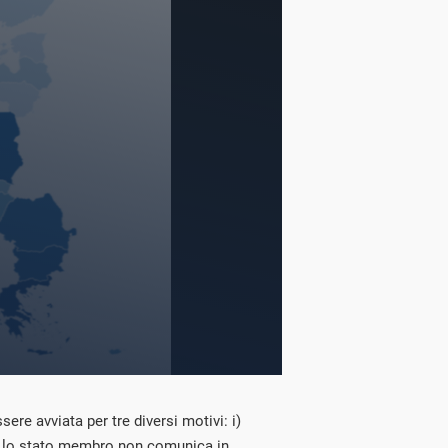
ere avviata per tre diversi motivi: i)
lo stato membro non comunica in