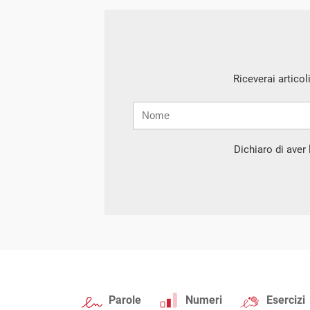
Riceverai articol
Nome
Cognome
E-
mail
Dichiaro di aver l
Parole
Numeri
Esercizi