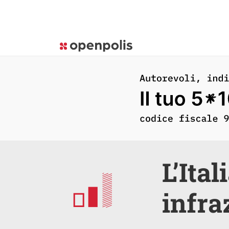
L’Ita
infra