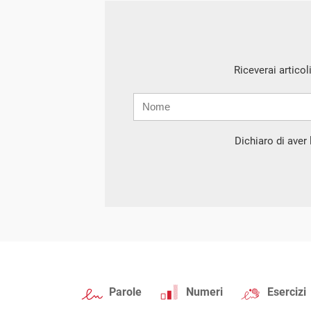
Riceverai articol
Nome
Cognome
E-
mail
Dichiaro di aver l
Parole
Numeri
Esercizi