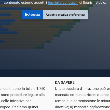
contenuto esterno accetti i
termini e condizioni
di flourish.studio.
Accetta
Accetta e salva preferenza
DA SAPERE
endenti sono in totale 1.750
Una procedura d’infrazione può ess
) sono procedure legate alla
mancata comunicazione: quando 
elle iniziative per
tempo alla commissione le misur
uropeo. Parliamo quindi
direttiva; ii) mancata applicazi