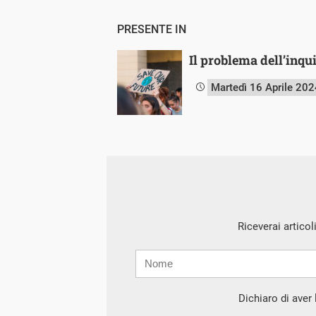
PRESENTE IN
Il problema dell’inqu
Martedì 16 Aprile 202
Riceverai articol
Nome
Cognome
E-
mail
Dichiaro di aver l