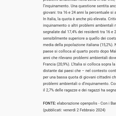
l’inquinamento. Una questione sentita anc
giovani: tra 16 e 24 anni la percentuale si 
In Italia, la quota è anche più elevata. Cri
inquinamento o altri problemi ambientali 
segnalate dal 17,4% dei residenti tra 16 e 
sensibilmente superiore a quello dei coeta
media della popolazione italiana (15,2%). 
paese si colloca al quarto posto dopo Mal
anni che rilevano problemi ambientali dove
Francia (20,9%). L’Italia si colloca sopra 
distante dai paesi che – nel contesto cont
per una bassa quota di giovani cittadini c
problemi ambientali o d’inquinamento. Co
il 2,7% delle ragazze e dei ragazzi ha segna
FONTE:
elaborazione openpolis - Con i Ba
(pubblicati: venerdì 2 Febbraio 2024)