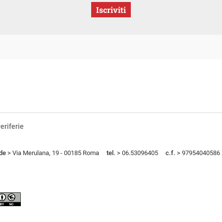
Iscriviti
eriferie
de
> Via Merulana, 19 - 00185 Roma
tel.
> 06.53096405
c.f.
> 97954040586