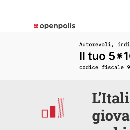
L’Ita
giova