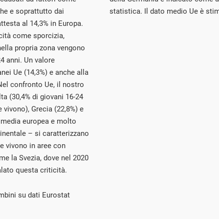
he e soprattutto dai
statistica. Il dato medio Ue è sti
attesta al 14,3% in Europa.
ticità come sporcizia,
nella propria zona vengono
24 anni. Un valore
nei Ue (14,3%) e anche alla
Nel confronto Ue, il nostro
ta (30,4% di giovani 16-24
 vivono), Grecia (22,8%) e
la media europea e molto
inentale – si caratterizzano
he vivono in aree con
me la Svezia, dove nel 2020
lato questa criticità.
mbini su dati Eurostat