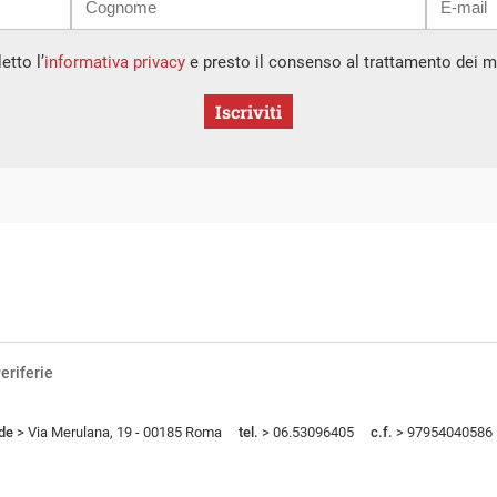
etto l’
informativa privacy
e presto il consenso al trattamento dei mi
Iscriviti
eriferie
de
> Via Merulana, 19 - 00185 Roma
tel.
> 06.53096405
c.f.
> 97954040586