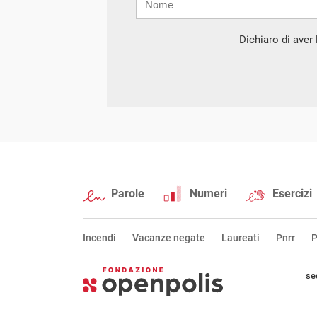
mail
Dichiaro di aver l
Parole
Numeri
Esercizi
Incendi
Vacanze negate
Laureati
Pnrr
P
se