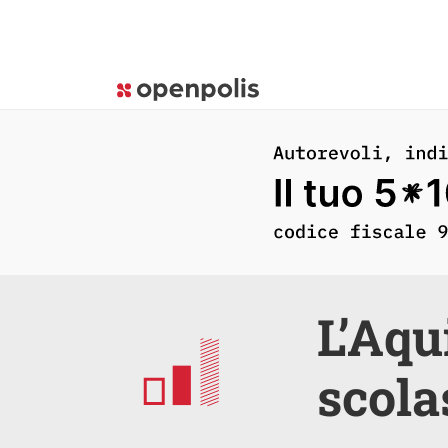
L’Aqu
scola