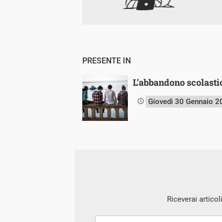
PRESENTE IN
L’abbandono scolasti
Giovedì 30 Gennaio 2
Riceverai articol
Nome
Cognome
E-