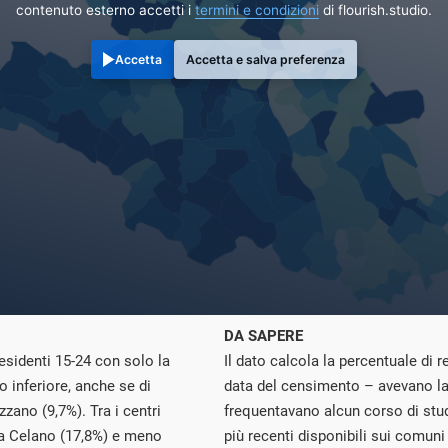
contenuto esterno accetti i
termini e condizioni
di flourish.studio.
Accetta
Accetta e salva preferenza
DA SAPERE
esidenti 15-24 con solo la
Il dato calcola la percentuale di r
o inferiore, anche se di
data del censimento – avevano la
zano (9,7%). Tra i centri
frequentavano alcun corso di stud
 a Celano (17,8%) e meno
più recenti disponibili sui comun