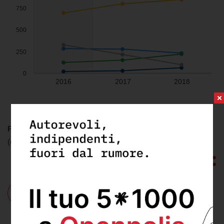
FONTE:
openbilanci
- Consuntivi 2018
(ultimo aggiornamento: lunedì 31 Dicembre 2018)
Cosa:
Bilanci dei comuni
,
trasporto pubblico
locale
Dove:
Genova
,
Milano
,
Napoli
,
Roma
,
Torino