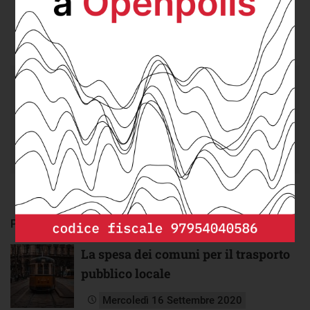
DEPP
cerca un/a
Senior DevOps/Cloud
Engineer
da integrare nel suo team.
Scopri di più e invia la tua candidatura.
PRESENTE IN
La spesa dei comuni per il trasporto
pubblico locale
Mercoledì 16 Settembre 2020