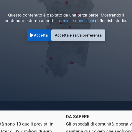
Questo contenuto è ospitato da una terza parte. Mostrando il
contenuto esterno accetti i
termini e condizioni
di flourish.studio.
Accetta
Accetta e salva preferenza
DA SAPERE
à sono 13 quelli previsti in
Gli ospedali di comunità, operativi
nrr di 32,7 milioni di euro.
sanitaria di ricovero che svolgono