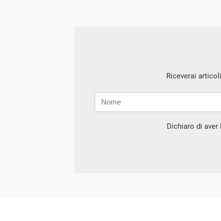
Riceverai articol
Nome
Cognome
E-
mail
Dichiaro di aver l