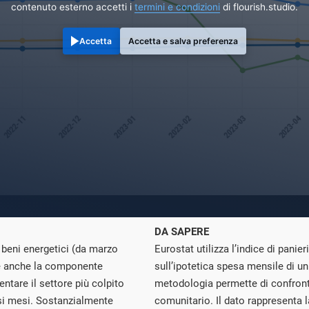
contenuto esterno accetti i
termini e condizioni
di flourish.studio.
Accetta
Accetta e salva preferenza
DA SAPERE
i beni energetici (da marzo
Eurostat utilizza l’indice di panie
ce anche la componente
sull’ipotetica spesa mensile di 
ntare il settore più colpito
metodologia permette di confronta
ersi mesi. Sostanzialmente
comunitario. Il dato rappresenta l