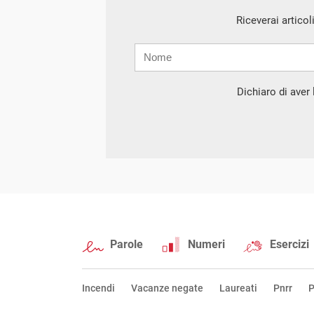
Riceverai articol
Nome
Cognome
E-
mail
Dichiaro di aver l
Parole
Numeri
Esercizi
Incendi
Vacanze negate
Laureati
Pnrr
P