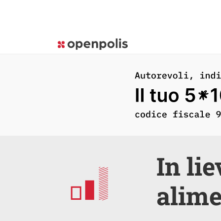
In lie
alime