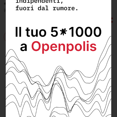
e Istat
(ultimo aggiornamento: mercoledì 17 Aprile 2019)
Chi:
minori
Cosa:
Povertà educativa
,
Scuola
Dove:
Calabria
,
Sardegna
,
Unione europea
DEPP
cerca un/a
Senior DevOps/Cloud
Engineer
da integrare nel suo team.
Scopri di più e invia la tua candidatura.