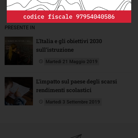
PRESENTE IN
L’Italia e gli obiettivi 2030
sull’istruzione
Martedì 21 Maggio 2019
L’impatto sul paese degli scarsi
rendimenti scolastici
Martedì 3 Settembre 2019