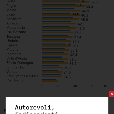
FONTE:
elaborazione openpolis - Con i bambini su dati Invalsi