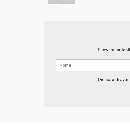
Riceverai articol
Nome
Cognome
E-
mail
Dichiaro di aver l