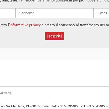
i, dati, grafici e mappe liberamente utilizzabili per promuovere un di
etto l’
informativa privacy
e presto il consenso al trattamento dei mi
Iscriviti
eriferie
de
> Via Merulana, 19 - 00185 Roma
tel.
> 06.53096405
c.f.
> 97954040586