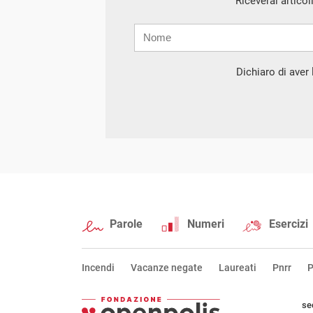
Riceverai articol
Nome
Cognome
E-
mail
Dichiaro di aver l
Parole
Numeri
Esercizi
Incendi
Vacanze negate
Laureati
Pnrr
P
se