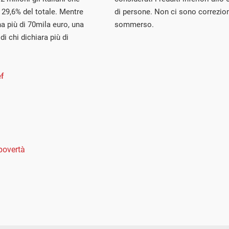
 29,6% del totale. Mentre
di persone. Non ci sono correzioni
na più di 70mila euro, una
sommerso.
i chi dichiara più di
f
povertà