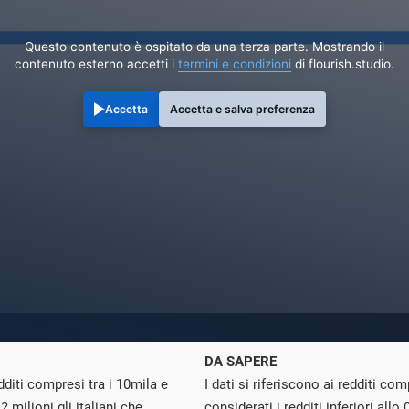
Questo contenuto è ospitato da una terza parte. Mostrando il
contenuto esterno accetti i
termini e condizioni
di flourish.studio.
Accetta
Accetta e salva preferenza
DA SAPERE
dditi compresi tra i 10mila e
I dati si riferiscono ai redditi co
 milioni gli italiani che
considerati i redditi inferiori al