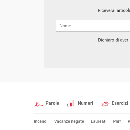
Riceverai articol
Nome
Cognome
E-
mail
Dichiaro di aver l
Parole
Numeri
Esercizi
Incendi
Vacanze negate
Laureati
Pnrr
P