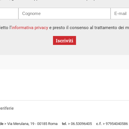
etto l’
informativa privacy
e presto il consenso al trattamento dei mi
Iscriviti
eriferie
de
> Via Merulana, 19 - 00185 Roma
tel.
> 06.53096405
c.f.
> 97954040586