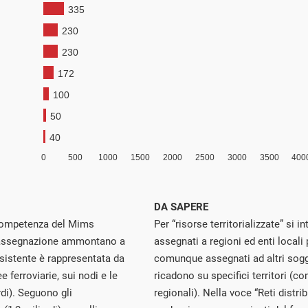
DA SAPERE
 competenza del Mims
Per “risorse territorializzate” si 
 di assegnazione ammontano a
assegnati a regioni ed enti locali
nsistente è rappresentata da
comunque assegnati ad altri sogge
e ferroviarie, sui nodi e le
ricadono su specifici territori (com
ardi). Seguono gli
regionali). Nella voce “Reti distr