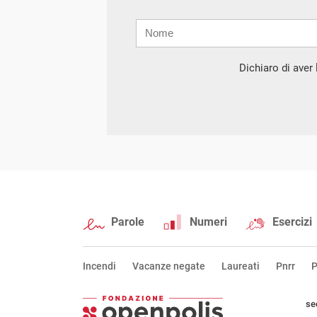
Nome
Cognome
E-
mail
Dichiaro di aver l
Parole
Numeri
Esercizi
Incendi
Vacanze negate
Laureati
Pnrr
P
se