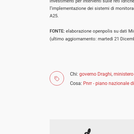
investimenti per interventi sulle reti idriche
l’implementazione dei sistemi di monitora
A25.
FONTE:
elaborazione openpolis su dati M
(ultimo aggiornamento: martedì 21 Dicem
Chi:
governo Draghi
,
ministero 
Cosa:
Pnrr - piano nazionale di