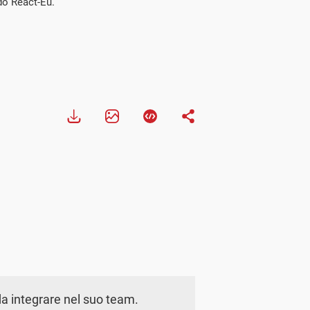
do React-Eu.
a integrare nel suo team.