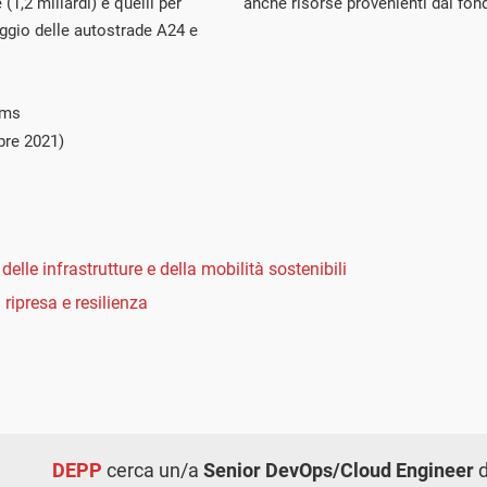
 (1,2 miliardi) e quelli per
anche risorse provenienti dal fon
ggio delle autostrade A24 e
ims
bre 2021)
delle infrastrutture e della mobilità sostenibili
 ripresa e resilienza
DEPP
cerca un/a
Senior DevOps/Cloud Engineer
d