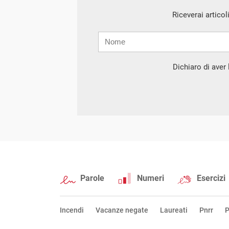
Riceverai articol
Nome
Cognome
E-
mail
Dichiaro di aver l
Parole
Numeri
Esercizi
Incendi
Vacanze negate
Laureati
Pnrr
P