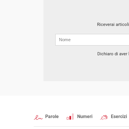
Riceverai articol
Nome
Cognome
E-
mail
Dichiaro di aver l
Parole
Numeri
Esercizi