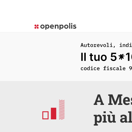
A Mes
più al