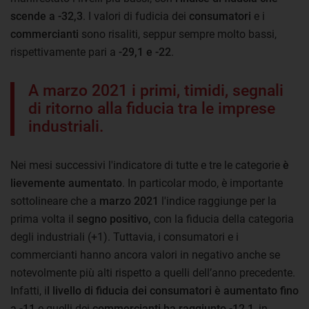
scende a -32,3
. I valori di fudicia dei
consumatori
e i
commercianti
sono risaliti, seppur sempre molto bassi,
rispettivamente pari a
-29,1 e -22
.
A marzo 2021 i primi, timidi, segnali
di ritorno alla fiducia tra le imprese
industriali.
Nei mesi successivi l'indicatore di tutte e tre le categorie
è
lievemente aumentato
. In particolar modo, è importante
sottolineare che a
marzo 2021
l'indice raggiunge per la
prima volta il
segno positivo,
con la fiducia della categoria
degli industriali (+1). Tuttavia, i consumatori e i
commercianti hanno ancora valori in negativo anche se
notevolmente più alti rispetto a quelli dell’anno precedente.
Infatti, i
l livello di fiducia dei
consumatori è aumentato fino
a -11
e quelli dei
commercianti ha raggiunto -12,1
, in