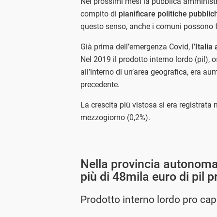
Nei prossimi mesi la pubblica amministraz
compito di
pianificare politiche pubbli
questo senso, anche i comuni possono fa
Già prima dell’emergenza Covid,
l’Itali
Nel 2019 il prodotto interno lordo (pil), os
all’interno di un’area geografica, era au
precedente.
La crescita più vistosa si era registrata 
mezzogiorno (0,2%).
Nella provincia autonoma
più di 48mila euro di pil p
Prodotto interno lordo pro capi