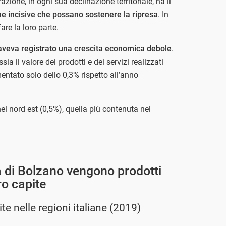
ione, in ogni sua declinazione territoriale, ha il
che incisive che possano sostenere la ripresa
. In
re la loro parte.
a aveva registrato una crescita economica debole
.
sia il valore dei prodotti e dei servizi realizzati
mentato solo dello 0,3% rispetto all’anno
nel nord est (0,5%), quella più contenuta nel
 di Bolzano vengono prodotti
ro capite
te nelle regioni italiane (2019)