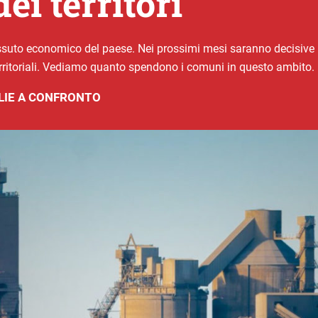
i territori
ssuto economico del paese. Nei prossimi mesi saranno decisive 
erritoriali. Vediamo quanto spendono i comuni in questo ambito.
LIE A CONFRONTO