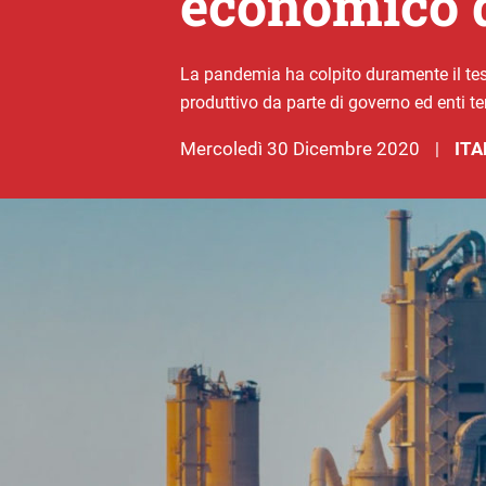
economico de
La pandemia ha colpito duramente il te
produttivo da parte di governo ed enti t
mercoledì 30 Dicembre 2020
ITA
|