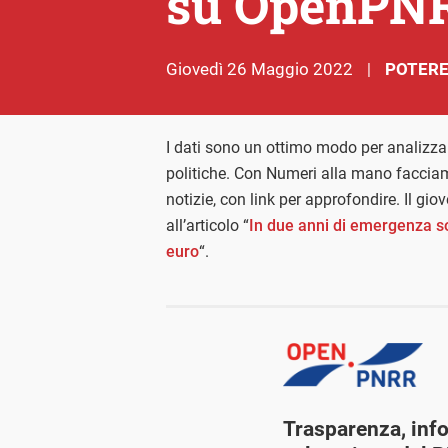
su OpenPN
giovedì 26 Maggio 2022
POTERE
|
I dati sono un ottimo modo per analizzar
politiche. Con Numeri alla mano facciam
notizie, con link per approfondire. Il gi
all’articolo “
In due anni di emergenza son
euro
“.
Trasparenza, inf