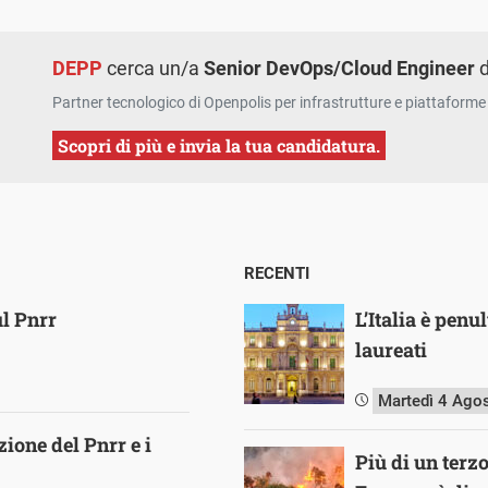
DEPP
cerca un/a
Senior DevOps/Cloud Engineer
d
Partner tecnologico di Openpolis per infrastrutture e piattaforme 
Scopri di più e invia la tua candidatura.
RECENTI
l Pnrr
L’Italia è pen
laureati
Martedì 4 Ago
zione del Pnrr e i
Più di un terz