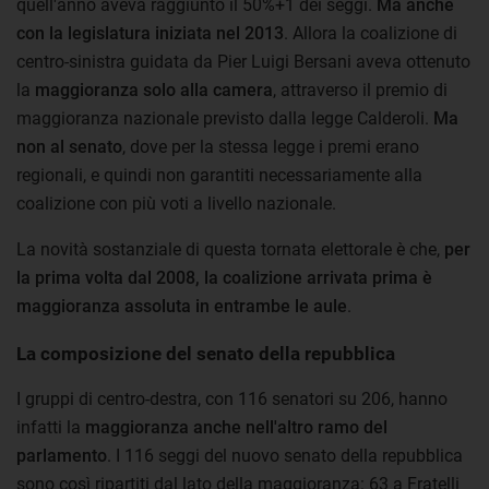
quell'anno aveva raggiunto il 50%+1 dei seggi.
Ma anche
con la legislatura iniziata nel 2013
. Allora la coalizione di
centro-sinistra guidata da Pier Luigi Bersani aveva ottenuto
la
maggioranza solo alla camera
, attraverso il premio di
maggioranza nazionale previsto dalla legge Calderoli.
Ma
non al senato
, dove per la stessa legge i premi erano
regionali, e quindi non garantiti necessariamente alla
coalizione con più voti a livello nazionale.
La novità sostanziale di questa tornata elettorale è che,
per
la prima volta dal 2008, la coalizione arrivata prima è
maggioranza assoluta in entrambe le aule
.
La composizione del senato della repubblica
I gruppi di centro-destra, con 116 senatori su 206, hanno
infatti la
maggioranza anche nell'altro ramo del
parlamento
. I 116 seggi del nuovo senato della repubblica
sono così ripartiti dal lato della maggioranza: 63 a Fratelli