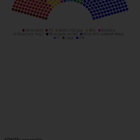
FONTE:
openpolis