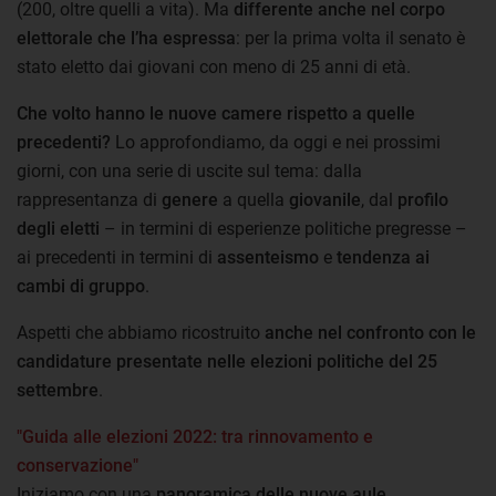
(200, oltre quelli a vita). Ma
differente anche nel corpo
elettorale che l’ha espressa
: per la prima volta il senato è
stato eletto dai giovani con meno di 25 anni di età.
Che volto hanno le nuove camere rispetto a quelle
precedenti?
Lo approfondiamo, da oggi e nei prossimi
giorni, con una serie di uscite sul tema: dalla
rappresentanza di
genere
a quella
giovanile
, dal
profilo
degli eletti
– in termini di esperienze politiche pregresse –
ai precedenti in termini di
assenteismo
e
tendenza ai
cambi di gruppo
.
Aspetti che abbiamo ricostruito
anche nel confronto con le
candidature presentate nelle elezioni politiche del 25
settembre
.
"Guida alle elezioni 2022: tra rinnovamento e
conservazione"
Iniziamo con una
panoramica delle nuove aule