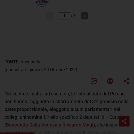
FONTE:
openpolis
(consultati: giovedì 20 Ottobre 2022)
Nel centro-sinistra, ad esempio,
le liste alleate del Pd che
non hanno raggiunto lo sbarramento del 3% previsto nella
parte proporzionale, eleggono alcuni parlamentari nei
collegi uninominali
. Nello specifico 2 deputati di +Europa
(
Benedetto Della Vedova e Riccardo Magi
), che insieme a
Luca Pastorino - eletto come indipendente nel centro-