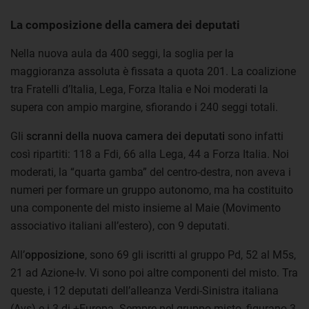
La composizione della camera dei deputati
Nella nuova aula da 400 seggi, la soglia per la
maggioranza assoluta è fissata a quota 201. La coalizione
tra Fratelli d’Italia, Lega, Forza Italia e Noi moderati la
supera con ampio margine, sfiorando i 240 seggi totali.
Gli
scranni della nuova camera dei deputati
sono infatti
così ripartiti: 118 a Fdi, 66 alla Lega, 44 a Forza Italia. Noi
moderati, la “quarta gamba” del centro-destra, non aveva i
numeri per formare un gruppo autonomo, ma ha costituito
una componente del misto insieme al Maie (Movimento
associativo italiani all’estero), con 9 deputati.
All’
opposizione
, sono 69 gli iscritti al gruppo Pd, 52 al M5s,
21 ad Azione-Iv. Vi sono poi altre componenti del misto. Tra
queste, i 12 deputati dell’alleanza Verdi-Sinistra italiana
(Avs) e i 3 di +Europa. Sempre nel gruppo misto, figurano 3