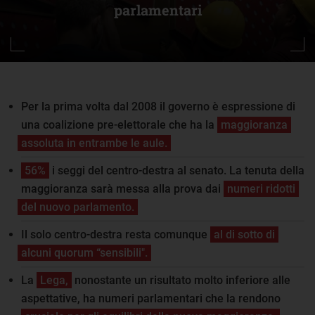
parlamentari
Per la prima volta dal 2008 il governo è espressione di
una coalizione pre-elettorale che ha la
maggioranza
assoluta in entrambe le aule.
56%
i seggi del centro-destra al senato. La tenuta della
maggioranza sarà messa alla prova dai
numeri ridotti
del nuovo parlamento.
Il solo centro-destra resta comunque
al di sotto di
alcuni quorum “sensibili".
La
Lega,
nonostante un risultato molto inferiore alle
aspettative, ha numeri parlamentari che la rendono