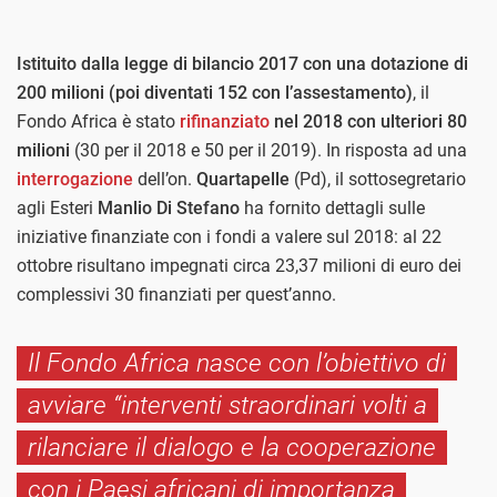
Istituito dalla legge di bilancio 2017 con una dotazione di
200 milioni (poi diventati 152 con l’assestamento)
, il
Fondo Africa è stato
rifinanziato
nel 2018 con ulteriori 80
milioni
(30 per il 2018 e 50 per il 2019). In risposta ad una
interrogazione
dell’on.
Quartapelle
(Pd), il sottosegretario
agli Esteri
Manlio Di Stefano
ha fornito dettagli sulle
iniziative finanziate con i fondi a valere sul 2018: al 22
ottobre risultano impegnati circa 23,37 milioni di euro dei
complessivi 30 finanziati per quest’anno.
Il Fondo Africa nasce con l’obiettivo di
avviare “interventi straordinari volti a
rilanciare il dialogo e la cooperazione
con i Paesi africani di importanza