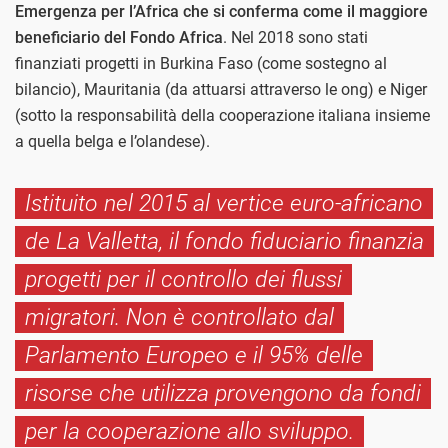
Emergenza per l’Africa che si conferma come il maggiore
beneficiario del Fondo Africa
. Nel 2018 sono stati
finanziati progetti in Burkina Faso (come sostegno al
bilancio), Mauritania (da attuarsi attraverso le ong) e Niger
(sotto la responsabilità della cooperazione italiana insieme
a quella belga e l’olandese).
Istituito nel 2015 al vertice euro-africano
de La Valletta, il fondo fiduciario finanzia
progetti per il controllo dei flussi
migratori. Non è controllato dal
Parlamento Europeo e il 95% delle
risorse che utilizza provengono da fondi
per la cooperazione allo sviluppo.