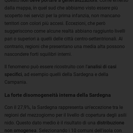
Questo
non deve portare a generalizzazioni
. Come emerso
dalla mappa, in quel sud che abbiamo visto essere più
scoperto nei servizi per la prima infanzia, non mancano
territori con colori più accesi. Eccezioni, che però
suggeriscono come alcune realtà abbiano raggiunto livelli
pari o superiori a quelli delle città centro-settentrionali. Al
contrario, regioni che presentano una media alta possono
nascondere forti squilibri interni.
Il fenomeno può essere ricostruito con l'
analisi di casi
specifici
, ad esempio quelli della Sardegna e della
Campania.
La forte disomogeneità interna della Sardegna
Con il 27,9%, la Sardegna rappresenta un'eccezione tra le
regioni del mezzogiorno per il livello di copertura degli asili
nido. Questo dato medio è il risultato di una
distribuzione
non omogenea
. Selezionando i 10 comuni dell'isola con