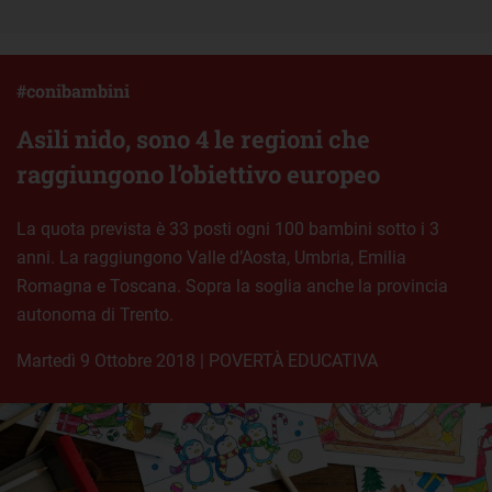
#conibambini
Asili nido, sono 4 le regioni che
raggiungono l’obiettivo europeo
La quota prevista è 33 posti ogni 100 bambini sotto i 3
anni. La raggiungono Valle d’Aosta, Umbria, Emilia
Romagna e Toscana. Sopra la soglia anche la provincia
autonoma di Trento.
martedì 9 Ottobre 2018
|
POVERTÀ EDUCATIVA