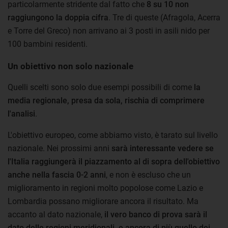
particolarmente stridente dal fatto che
8 su 10 non
raggiungono la doppia cifra
. Tre di queste (Afragola, Acerra
e Torre del Greco) non arrivano ai 3 posti in asili nido per
100 bambini residenti.
Un obiettivo non solo nazionale
Quelli scelti sono solo due esempi possibili di come
la
media regionale, presa da sola, rischia di comprimere
l'analisi
.
L'obiettivo europeo, come abbiamo visto, è tarato sul livello
nazionale. Nei prossimi anni
sarà interessante vedere se
l'Italia raggiungerà il piazzamento al di sopra dell'obiettivo
anche nella fascia 0-2 anni
, e non è escluso che un
miglioramento in regioni molto popolose come Lazio e
Lombardia possano migliorare ancora il risultato. Ma
accanto al dato nazionale,
il vero banco di prova sarà il
dato delle regioni meridionali, e ancora di più quello dei