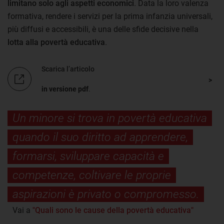
limitano solo agli aspetti economici
. Data la loro valenza
formativa, rendere i servizi per la prima infanzia universali,
più diffusi e accessibili, è una delle sfide decisive nella
lotta alla povertà educativa
.
Scarica l’articolo
in versione pdf
.
Un minore si trova in povertà educativa
quando il suo diritto ad apprendere,
formarsi, sviluppare capacità e
competenze, coltivare le proprie
aspirazioni è privato o compromesso.
Vai a
"Quali sono le cause della povertà educativa"