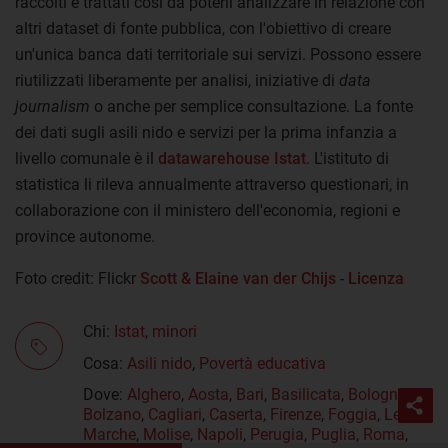
raccolti e trattati così da poterli analizzare in relazione con
altri dataset di fonte pubblica, con l'obiettivo di creare
un'unica banca dati territoriale sui servizi. Possono essere
riutilizzati liberamente per analisi, iniziative di
data
journalism
o anche per semplice consultazione. La fonte
dei dati sugli asili nido e servizi per la prima infanzia a
livello comunale è il
datawarehouse Istat
. L'istituto di
statistica li rileva annualmente attraverso questionari, in
collaborazione con il ministero dell'economia, regioni e
province autonome.
Foto credit: Flickr
Scott & Elaine van der Chijs
-
Licenza
Chi:
Istat
,
minori
Cosa:
Asili nido
,
Povertà educativa
Dove:
Alghero
,
Aosta
,
Bari
,
Basilicata
,
Bologna
,
Bolzano
,
Cagliari
,
Caserta
,
Firenze
,
Foggia
,
Lecce
,
Marche
,
Molise
,
Napoli
,
Perugia
,
Puglia
,
Roma
,