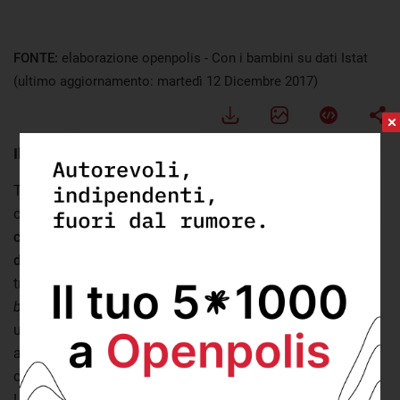
FONTE:
elaborazione openpolis - Con i bambini su dati Istat
(ultimo aggiornamento: martedì 12 Dicembre 2017)
Il resto del centro-nord insegue
Tutte le altre sono ancora lontane dall'obiettivo europeo,
con delle differenze significative. Le
restanti regioni
centro-settentrionali si collocano comunque al di sopra
della media italiana in quel periodo
, con un dato che varia
tra il 25,4% del Piemonte e il 28,8% della Liguria. Questo
blocco del centro-nord
, a cui si aggiunge la Sardegna con
un significativo 27,9%, nei prossimi anni potrebbe
avvicinarsi o addirittura raggiungere il 33%. Dal momento
che comprende anche territori molto popolosi (come
Lombardia, Lazio, Veneto), una performance positiva