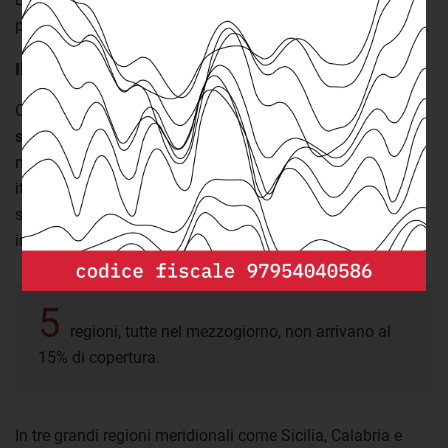
potrebbe migliorare in modo significativo il dato nazionale.
Il sud ancora indietro
Colpisce invece come
in fondo alla classifica si trovino
solo regioni del mezzogiorno
. Mentre Molise e Abruzzo
mantengono un dato comunque in linea con la media
italiana registrata in quell'anno, se ci spostiamo ancora a
sud emerge una carenza di strutture dedicate alla prima
infanzia, in alcuni casi drammatica.
5
regioni, tutte nel mezzogiorno, non arrivano al
15% di copertura.
In tre grandi regioni meridionali come Sicilia, Calabria e