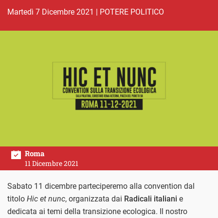
martedì 7 Dicembre 2021
|
POTERE POLITICO
Roma
11 Dicembre 2021
Sabato 11 dicembre parteciperemo alla convention dal
titolo
Hic et nunc
, organizzata dai
Radicali italiani
e
dedicata ai temi della transizione ecologica. Il nostro