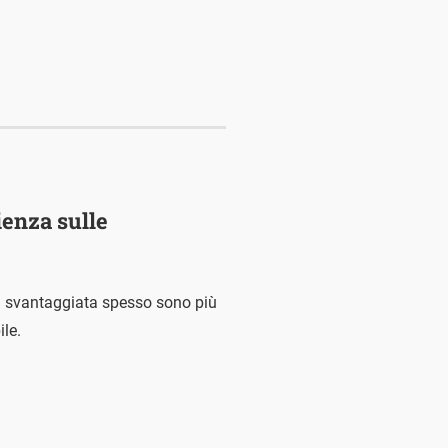
ienza sulle
lia svantaggiata spesso sono più
le.