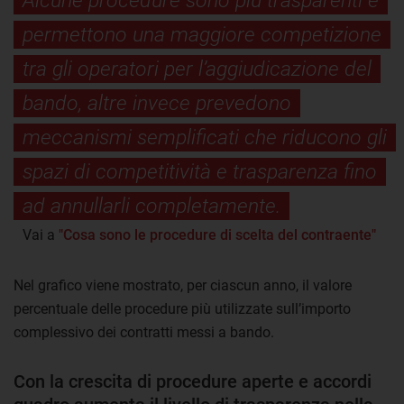
Alcune procedure sono più trasparenti e
permettono una maggiore competizione
tra gli operatori per l’aggiudicazione del
bando, altre invece prevedono
meccanismi semplificati che riducono gli
spazi di competitività e trasparenza fino
ad annullarli completamente.
Vai a
"Cosa sono le procedure di scelta del contraente"
Nel grafico viene mostrato, per ciascun anno, il valore
percentuale delle procedure più utilizzate sull’importo
complessivo dei contratti messi a bando.
Con la crescita di procedure aperte e accordi