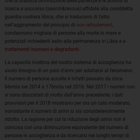
che la drastica diminuzione delle partenze e le attività di
ricerca e soccorso (
search&rescue)
affidate alla cosiddetta
guardia costiera libica, che si traducono di fatto
nell’aggiramento del principio di
non refoulement
,
condannano migliaia di persone alla morte in mare e
potenziali richiedenti asilo alla permanenza in Libia e a
trattamenti inumani e degradanti
.
La capacità ricettiva del nostro sistema di accoglienza ha
avuto bisogno di un paio d’anni per adattarsi al fenomeno.
Il numero di persone accolte è infatti passato da circa
66mila nel 2014 a 176mila nel 2016. Nel 2017 i numeri non
si sono discostati di molto dall’anno precedente; i dati
provvisori per il 2018 mostrano per ora un calo moderato,
nonostante il numero di arrivi si sia considerevolmente
ridotto. La ragione per cui la riduzione degli arrivi non è
coincisa con una diminuzione equivalente del numero di
persone in accoglienza è da ricercarsi nei lunghi tempi di