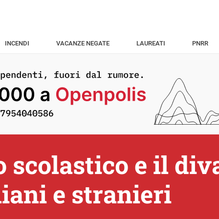
INCENDI
VACANZE NEGATE
LAUREATI
PNRR
scolastico e il diva
liani e stranieri