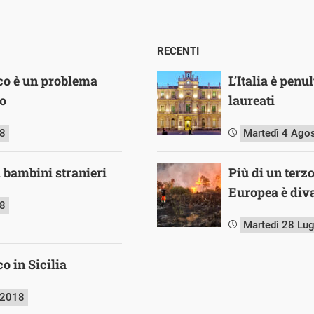
RECENTI
co è un problema
L’Italia è pen
lo
laureati
18
Martedì 4 Ago
 i bambini stranieri
Più di un terz
Europea è diva
18
Martedì 28 Lu
o in Sicilia
 2018