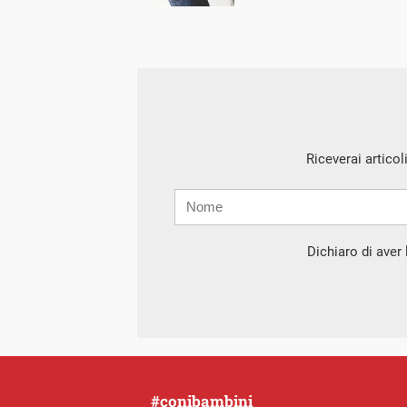
Riceverai articol
Nome
Cognome
E-
mail
Dichiaro di aver l
#conibambini