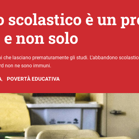
 scolastico è un p
d e non solo
vani che lasciano prematuramente gli studi. L’abbandono scolasti
ord non ne sono immuni.
A
POVERTÀ EDUCATIVA
,