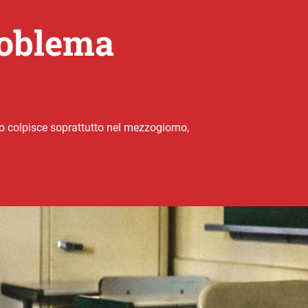
roblema
co colpisce soprattutto nel mezzogiorno,