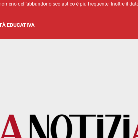
 fenomeno dell’abbandono scolastico è più frequente. Inoltre il d
TÀ EDUCATIVA