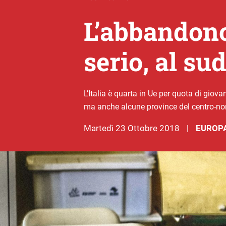
L’abbandono
serio, al su
L’Italia è quarta in Ue per quota di gio
ma anche alcune province del centro-n
martedì 23 Ottobre 2018
EUROP
|