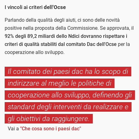
I vincoli ai criteri
dell'Ocse
Parlando della qualità degli aiuti, ci sono delle novità
positive nella proposta della Commissione. Se approvata, il
92% degli 89,2 miliardi dello Ndici dovranno rispettare i
criteri di qualità stabiliti dal comitato Dac
dell'Ocse
per la
cooperazione allo sviluppo.
Il comitato dei paesi dac ha lo scopo di
indirizzare al meglio le politiche di
cooperazione allo sviluppo, definendo gli
standard degli interventi da realizzare e
gli obiettivi da raggiungere.
Vai a
"Che cosa sono i paesi dac"