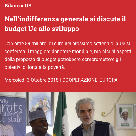
Bilancio UE
Nell’indifferenza generale si discute il
budget Ue allo sviluppo
Con oltre 89 miliardi di euro nel prossimo settennio la Ue si
conferma il maggiore donatore mondiale, ma alcuni aspetti
della proposta di budget potrebbero compromettere gli
obiettivi di lotta alla povertà.
mercoledì 3 Ottobre 2018
|
COOPERAZIONE
,
EUROPA