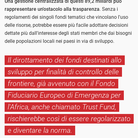
Una gestione centralizzata di questi 89,2 miliardi può
rappresentare un'ostacolo alla trasparenza
. Senza i
regolamenti dei singoli fondi tematici che vincolano l'uso
delle risorse, potrebbe essere più facile adottare decisioni
dettate più dall'interesse degli stati membri che dai bisogni
delle popolazioni locali nei paesi in via di sviluppo.
Il dirottamento dei fondi destinati allo
sviluppo per finalità di controllo delle
frontiere, già avvenuto con il Fondo
Fiduciario Europeo di Emergenza per
l'Africa, anche chiamato Trust Fund,
rischierebbe così di essere regolarizzato
e diventare la norma.