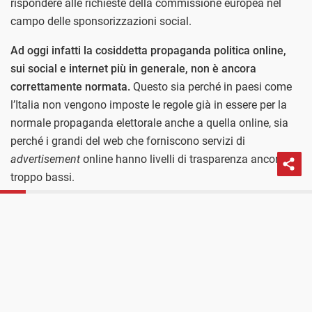
rispondere alle richieste della commissione europea nel
campo delle sponsorizzazioni social.
Ad oggi infatti la cosiddetta propaganda politica online,
sui social e internet più in generale, non è ancora
correttamente normata.
Questo sia perché in paesi come
l’Italia non vengono imposte le regole già in essere per la
normale propaganda elettorale anche a quella online, sia
perché i grandi del web che forniscono servizi di
advertisement
online hanno livelli di trasparenza ancora
troppo bassi.
PROSSIMO POST
La propaganda social e la difficile definizione di
Elezioni europee, mancano ancora regole chiare
politica Internet & politica
per la propaganda online
Leggi
.
Gli strumenti lanciati non bastano, e il
parlamento italiano continua a non