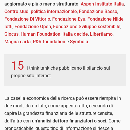
aggiornato e più o meno strutturato
:
Aspen Institute Italia
,
Centro studi politica internazionale
,
Fondazione Basso
,
Fondazione Di Vittorio
,
Fondazione Eyu
,
Fondazione Nilde
Iotti
,
Fondazione Open
,
Fondazione Sviluppo sostenibile
,
Glocus
,
Human Foundation
,
Italia decide
,
Libertiamo
,
Magna carta
,
P&R foundation
e
Symbola
.
15
i think tank che pubblicano il bilancio sul
proprio sito internet
La casella economica della ricerca può essere riempita in
due modi, da un lato, come appena fatto, cercando di
capire la grandezza finanziaria delle strutture censite,
dall'altro con
un'analisi dei loro finanziatori o soci
. Come
pronosticabile, questo tipo di informazione si riesce a