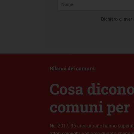
Nome
Cognome
E-
mail
Dichiaro di aver l
Bilanci dei comuni
Cosa dicono 
comuni per l
Nel 2017, 35 aree urbane hanno superato i
attori coinvolti, vediamo quanto spendono