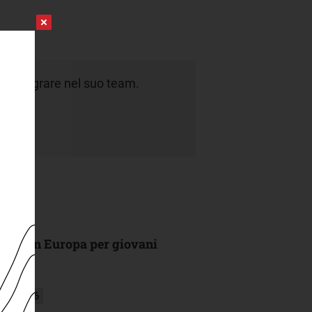
a integrare nel suo team.
dati.
ultima in Europa per giovani
sto 2026