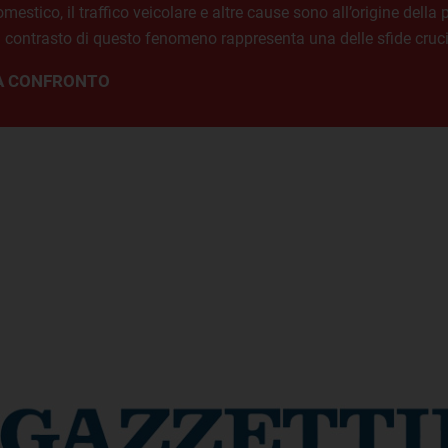
omestico, il traffico veicolare e altre cause sono all’origine della 
Il contrasto di questo fenomeno rappresenta una delle sfide crucia
 A CONFRONTO