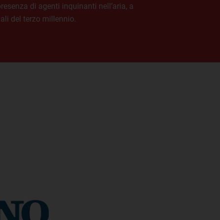
presenza di agenti inquinanti nell’aria, a
li del terzo millennio.