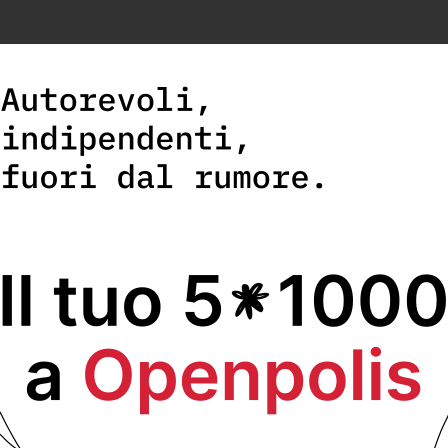
DEPP
cerca un/a
Senior DevOps/Cloud Engineer
d
Partner tecnologico di Openpolis per infrastrutture e piattaforme 
Scopri di più e invia la tua candidatura.
RECENTI
 sull’impegno dei
L’Italia è pen
 dell’aria
laureati
19
Martedì 4 Ago