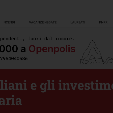
INCENDI
VACANZE NEGATE
LAUREATI
PNRR
liani e gli investim
’aria