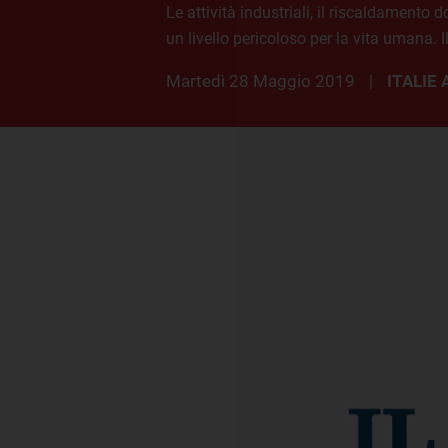
Le attività industriali, il riscaldamento d
un livello pericoloso per la vita umana. 
martedì 28 Maggio 2019
ITALIE
|