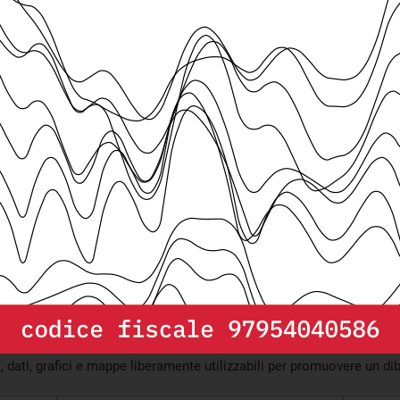
l Friuli per il
Più di un terz
 civile
Europea è diva
Martedì 28 Lu
i friulani alla
vanzata
e 2020
Iscriviti alla
newsletter
i, dati, grafici e mappe liberamente utilizzabili per promuovere un di