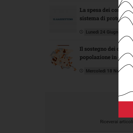
La spesa dei comuni de
sistema di protezione
Lunedì 24 Giugno 2019
Il sostegno dei comun
popolazione in età a
Mercoledì 18 Novembr
Riceverai articol