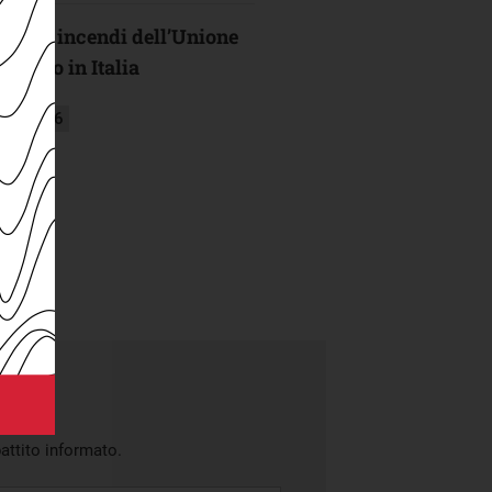
o degli incendi dell’Unione
mpato in Italia
glio 2026
battito informato.