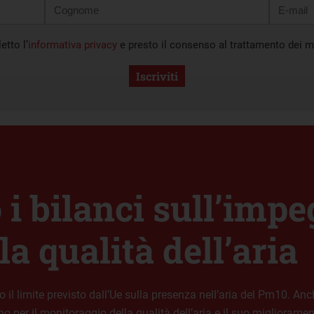
etto l’
informativa privacy
e presto il consenso al trattamento dei mi
Iscriviti
i bilanci sull’impe
a qualità dell’aria
l limite previsto dall’Ue sulla presenza nell’aria del Pm10. Anch
 per il monitoraggio della qualità dell’aria e il suo miglioramen