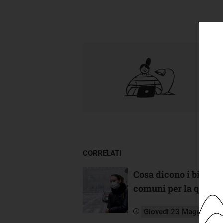
CORRELATI
Cosa dicono i bilanci
comuni per la qualità
Giovedì 23 Maggio 20