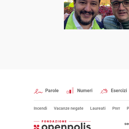
Parole
Numeri
Esercizi
Incendi
Vacanze negate
Laureati
Pnrr
P
se