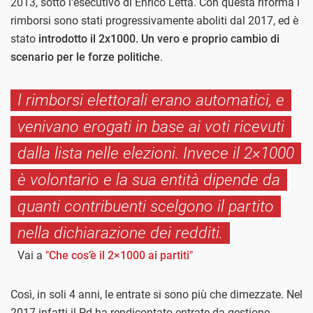
2013, sotto l'esecutivo di Enrico Letta. Con questa riforma i
rimborsi sono stati progressivamente aboliti dal 2017, ed è
stato
introdotto il 2x1000. Un vero e proprio cambio di
scenario per le forze politiche
.
I rimborsi elettorali erano automatici, e
venivano erogati in base ai voti ricevuti
dalla lista nelle elezioni. Invece il 2×1000
è volontario e la sua entità dipende da
quanti contribuenti scelgono il partito
nella dichiarazione dei redditi.
Vai a
"Che cos’è il 2×1000 ai partiti"
Così, in soli 4 anni, le entrate si sono più che dimezzate. Nel
2017 infatti il Pd ha rendicontato entrate da gestione