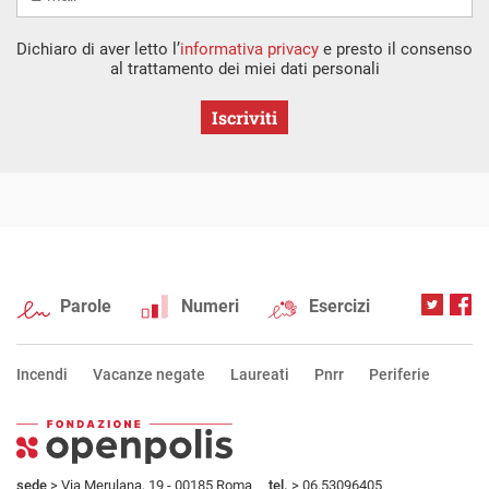
Dichiaro di aver letto l’
informativa privacy
e presto il consenso
al trattamento dei miei dati personali
Iscriviti
Parole
Numeri
Esercizi
Incendi
Vacanze negate
Laureati
Pnrr
Periferie
sede
> Via Merulana, 19 - 00185 Roma
tel.
> 06.53096405