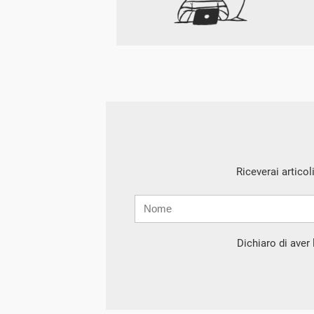
Riceverai articol
Nome
Cognome
E-
mail
Dichiaro di aver l