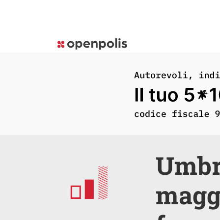
Umbri
maggi