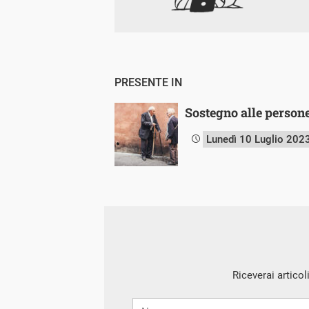
PRESENTE IN
Sostegno alle persone
Lunedì 10 Luglio 202
Riceverai articol
Nome
Cognome
E-