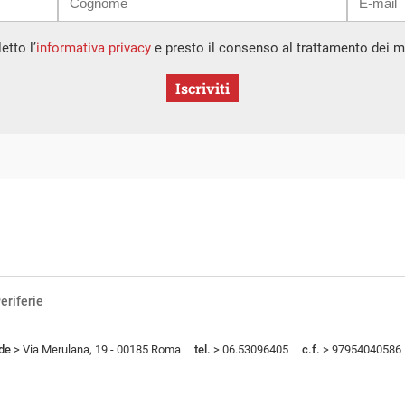
etto l’
informativa privacy
e presto il consenso al trattamento dei mi
Iscriviti
eriferie
de
> Via Merulana, 19 - 00185 Roma
tel.
> 06.53096405
c.f.
> 97954040586