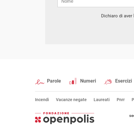
mail
Dichiaro di aver l
Parole
Numeri
Esercizi
Incendi
Vacanze negate
Laureati
Pnrr
P
se