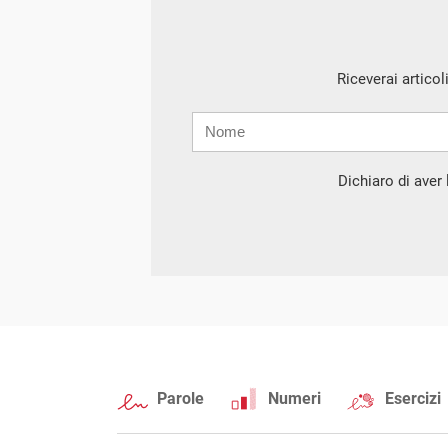
Riceverai articol
Nome
Cognome
E-
mail
Dichiaro di aver l
Parole
Numeri
Esercizi