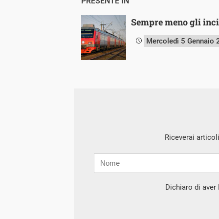
PRESENTE IN
Sempre meno gli incid
Mercoledì 5 Gennaio
Riceverai articol
Nome
Cognome
E-
mail
Dichiaro di aver l