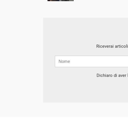
Riceverai articol
Nome
Cognome
E-
mail
Dichiaro di aver l