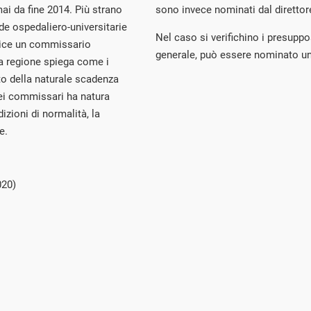
ai da fine 2014. Più strano
sono invece nominati dal direttor
de ospedaliero-universitarie
Nel caso si verifichino i presuppost
rtice un commissario
generale, può essere nominato un
a regione spiega come i
o della naturale scadenza
 dei commissari ha natura
dizioni di normalità, la
e.
020)