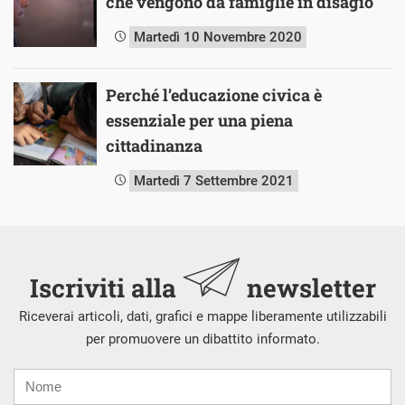
che vengono da famiglie in disagio
Martedì 10 Novembre 2020
Perché l’educazione civica è
essenziale per una piena
cittadinanza
Martedì 7 Settembre 2021
Iscriviti alla
newsletter
Riceverai articoli, dati, grafici e mappe liberamente utilizzabili
per promuovere un dibattito informato.
Nome
Cognome
E-
mail