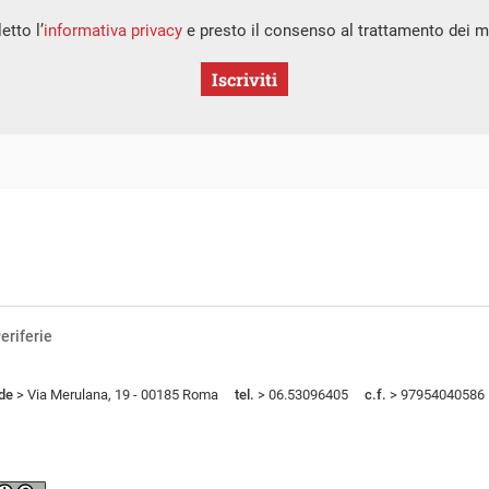
etto l’
informativa privacy
e presto il consenso al trattamento dei mi
Iscriviti
eriferie
de
> Via Merulana, 19 - 00185 Roma
tel.
> 06.53096405
c.f.
> 97954040586