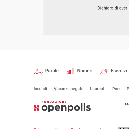
Dichiaro di aver l
Parole
Numeri
Esercizi
Incendi
Vacanze negate
Laureati
Pnrr
P
se