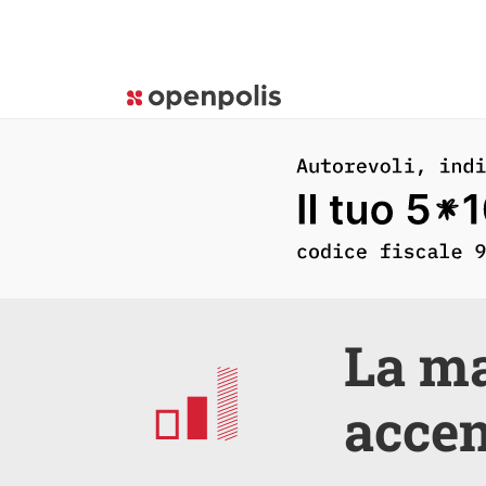
La ma
accen