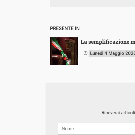
PRESENTE IN
La semplificazione 
Lunedì 4 Maggio 202
Riceverai articol
Nome
Cognome
E-
mail