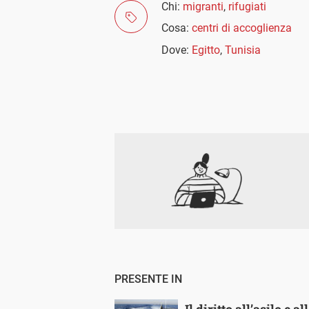
Chi:
migranti
,
rifugiati
Cosa:
centri di accoglienza
Dove:
Egitto
,
Tunisia
PRESENTE IN
Il diritto all’asilo e