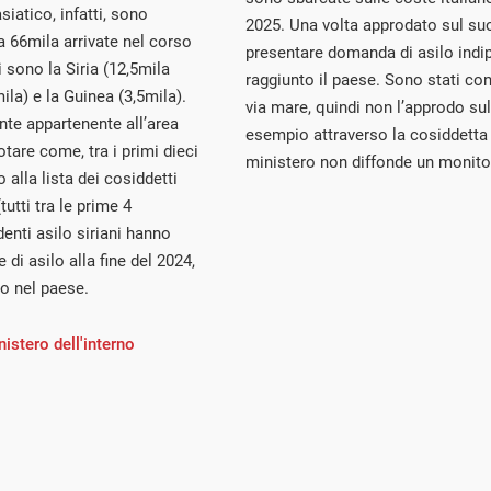
iatico, infatti, sono
2025. Una volta approdato sul suol
a 66mila arrivate nel corso
presentare domanda di asilo indi
i sono la Siria (12,5mila
raggiunto il paese. Sono stati co
mila) e la Guinea (3,5mila).
via mare, quindi non l’approdo sul t
nte appartenente all’area
esempio attraverso la cosiddetta “
otare come, tra i primi dieci
ministero non diffonde un monitora
alla lista dei cosiddetti
tutti tra le prime 4
edenti asilo siriani hanno
 di asilo alla fine del 2024,
to nel paese.
nistero dell'interno