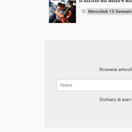
Mercoledì 15 Gennai
Riceverai articol
Nome
Cognome
E-
mail
Dichiaro di aver l