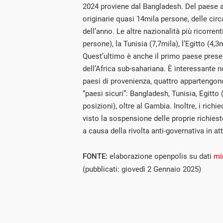
2024 proviene dal Bangladesh. Del paese as
originarie quasi 14mila persone, delle circ
dell’anno. Le altre nazionalità più ricorrent
persone), la Tunisia (7,7mila), l’Egitto (4,3
Quest’ultimo è anche il primo paese prese
dell’Africa sub-sahariana. È interessante n
paesi di provenienza, quattro appartengono 
“paesi sicuri”: Bangladesh, Tunisia, Egitto (
posizioni), oltre al Gambia. Inoltre, i richi
visto la sospensione delle proprie richieste
a causa della rivolta anti-governativa in at
FONTE:
elaborazione openpolis su dati
mi
(pubblicati: giovedì 2 Gennaio 2025)