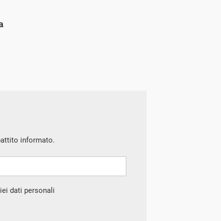
a
battito informato.
ei dati personali