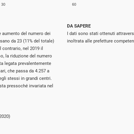
DA SAPERE
nte aumento del numero dei
I dati sono stati ottenuti attraver
sano da 23 (11% del totale)
inoltrata alle prefetture competen
 contrario, nel 2019 il
o, la riduzione del numero
ulta legata prevalentemente
iari, che passa da 4.257 a
li stessi in grandi centri.
esta pressoché invariata nel
2020)