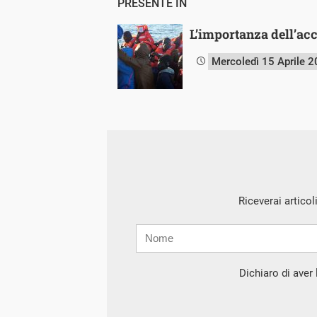
PRESENTE IN
L’importanza dell’acce
Mercoledì 15 Aprile 
Riceverai articol
Nome
Cognome
E-
mail
Dichiaro di aver l