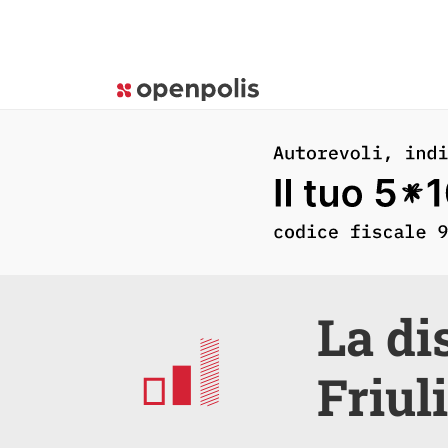
La di
Friul