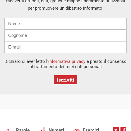
Riceverai articoli, dati, grafici e mappe liberamente utilizzabili
per promuovere un dibattito informato.
Nome
Cognome
E-
mail
Dichiaro di aver letto l’
informativa privacy
e presto il consenso
al trattamento dei miei dati personali
Iscriviti
Parole
Numeri
Esercizi