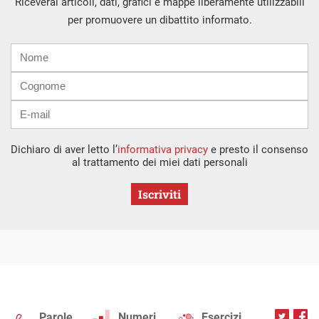
Riceverai articoli, dati, grafici e mappe liberamente utilizzabili
per promuovere un dibattito informato.
Nome
Cognome
E-
mail
Dichiaro di aver letto l’
informativa privacy
e presto il consenso
al trattamento dei miei dati personali
Iscriviti
Parole
Numeri
Esercizi