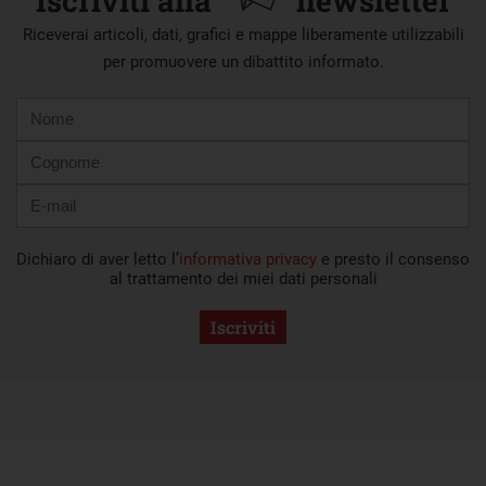
Iscriviti alla
newsletter
Riceverai articoli, dati, grafici e mappe liberamente utilizzabili
per promuovere un dibattito informato.
Nome
Cognome
E-
mail
Dichiaro di aver letto l’
informativa privacy
e presto il consenso
al trattamento dei miei dati personali
Iscriviti