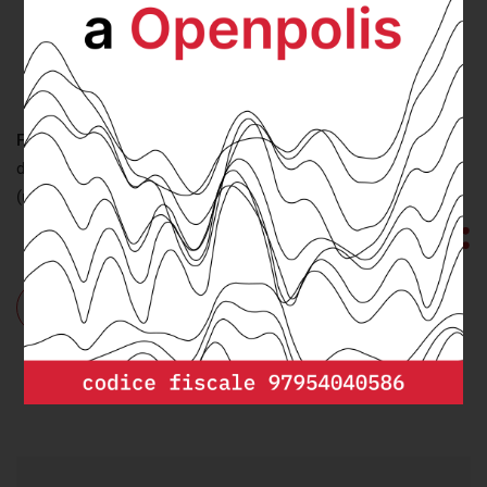
Visualizza
FONTE:
elaborazione Agi-openpolis su dati del ministero
dell'interno
(ultimo aggiornamento: lunedì 8 Luglio 2019)
Cosa:
elezione
,
Focus Europa
Dove:
parlamento europeo