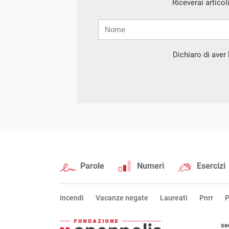
Riceverai articol
Nome
Cognome
E-
mail
Dichiaro di aver l
Parole
Numeri
Esercizi
Incendi
Vacanze negate
Laureati
Pnrr
P
se