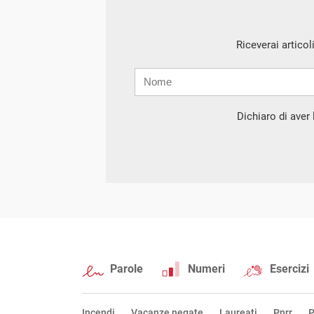
Riceverai articol
Nome
Cognome
E-
mail
Dichiaro di aver l
Parole
Numeri
Esercizi
Incendi
Vacanze negate
Laureati
Pnrr
P