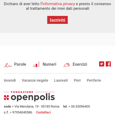
Dichiaro di aver letto l’
informativa privacy
e presto il consenso
al trattamento dei miei dati personali
Iscriviti
Parole
Numeri
Esercizi
Incendi
Vacanze negate
Laureati
Pnrr
Periferie
sede
> Via Merulana, 19 - 00185 Roma
tel.
> 06.53096405
c.f.
> 97954040586
Contattaci