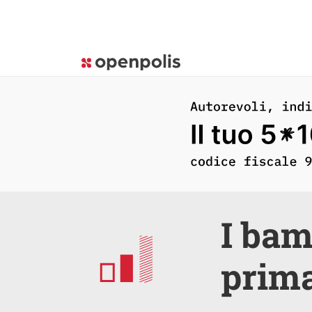
I bam
prima