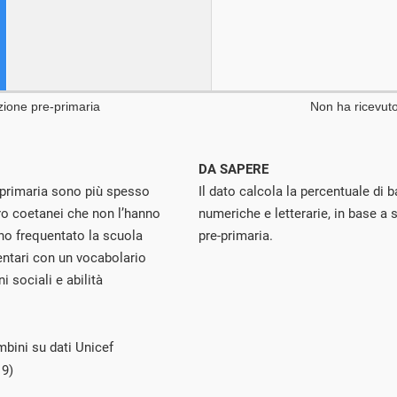
DA SAPERE
e-primaria sono più spesso
Il dato calcola la percentuale di
oro coetanei che non l’hanno
numeriche e letterarie, in base a
no frequentato la scuola
pre-primaria.
mentari con un vocabolario
i sociali e abilità
mbini su dati Unicef
19)