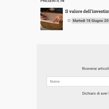
PRESENTE IN
Il valore dell’investi
Martedì 18 Giugno 2
Riceverai articol
Nome
Cognome
E-
mail
Dichiaro di aver l